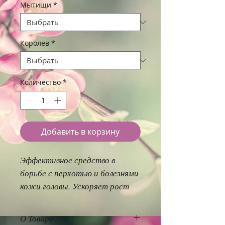
Мытищи
*
Королев
*
Количество
*
Добавить в корзину
Эффективное средство в
борьбе с перхотью и болезнями
кожи головы. Ускоряет рост
волос, питает и насыщает
влагой. Укрепляет структуру
О Товаре