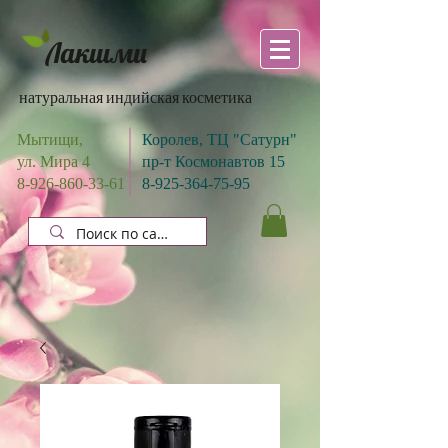
Лакшми
натуральная индийская косметика
Мытищи,
Королев, ТЦ "Сатурн"
ул. Мира 4
пр-т Космонавтов 15
8-926-860-33-61
8-925-364-75-95