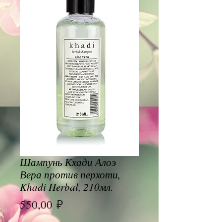
Шампунь Кхади Алоэ
Вера против перхоти,
Khadi Herbal, 210мл.
Цена
550,00 ₽