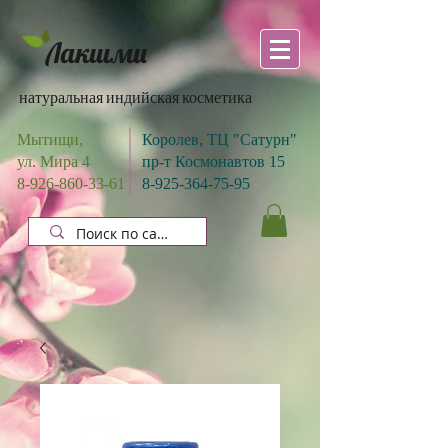
Лакшми
натуральная индийская косметика
Мытищи,
Королев, ТЦ "Сатурн"
ул. Мира 4
пр-т Космонавтов 15
8-926-860-33-61
8-925-364-75-95