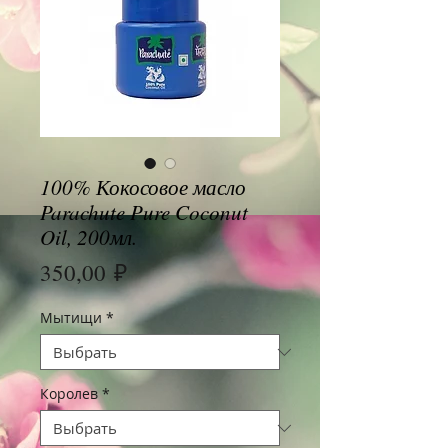
100% Кокосовое масло
Parachute Pure Coconut
Oil, 200мл.
Цена
350,00 ₽
Мытищи
*
Королев
*