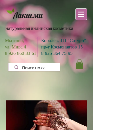
Лакшми
натуральная индийская косметика
Мытищи,
Королев, ТЦ "Сатурн"
ул. Мира 4
пр-т Космонавтов 15
8-926-860-33-61
8-925-364-75-95