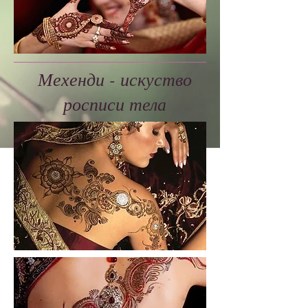
Мехенди - искуство
росписи тела