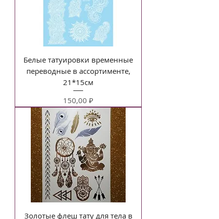
Белые татуировки временные
переводные в ассортименте,
21*15см
Цена
150,00 ₽
Золотые флеш тату для тела в