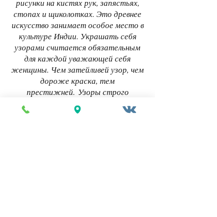
рисунки на кистях рук, запястьях,
стопах и щиколотках. Это древнее
искусство занимает особое место в
культуре Индии. Украшать себя
узорами считается обязательным
для каждой уважающей себя
женщины. Чем затейливей узор, чем
дороже краска, тем
престижней. Узоры строго
подчинены определенным правилам и
их символические орнаменты
скрывают в себе глубинный смысл,
который передает характер
торжества. Мехенди – один из 16
элементов полного украшения
индийской женщины. Это священное
ритуальное нанесение индийского
национального орнамента на тела
женщин во время приготовления к
важным церемониям.Мехенди часто