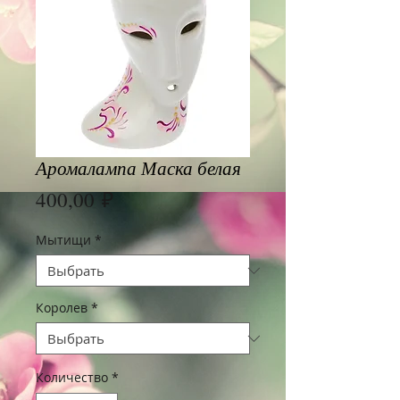
Аромалампа Маска белая
Цена
400,00 ₽
Мытищи
*
Королев
*
Количество
*