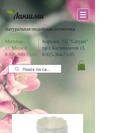
Лакшми
натуральная индийская косметика
Мытищи,
Королев, ТЦ "Сатурн"
ул. Мира 4
пр-т Космонавтов 15
8-926-860-33-61
8-925-364-75-95