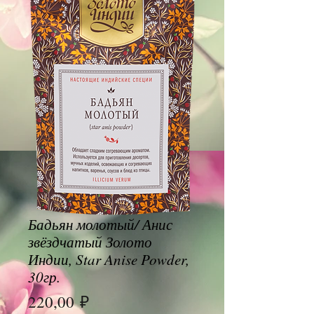
Бадьян молотый/ Анис
звёздчатый Золото
Индии, Star Anise Powder,
30гр.
Цена
220,00 ₽