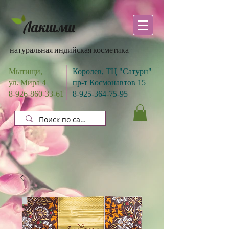
Лакшми
натуральная индийская косметика
Мытищи,
Королев, ТЦ "Сатурн"
ул. Мира 4
пр-т Космонавтов 15
8-926-860-33-61
8-925-364-75-95