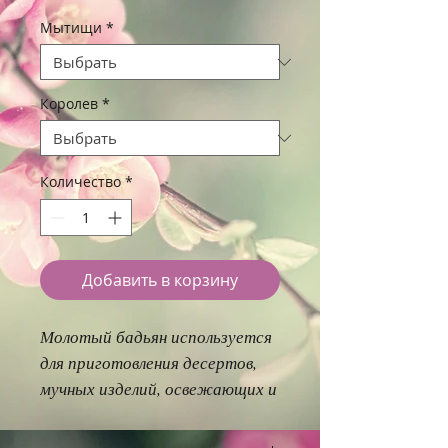
Мытищи
*
Королев
*
Количество
*
Добавить в корзину
Молотый бадьян используется
для приготовления десертов,
мучных изделий, освежающих и
согревающих напитков,
варенья, соусов и блюд из