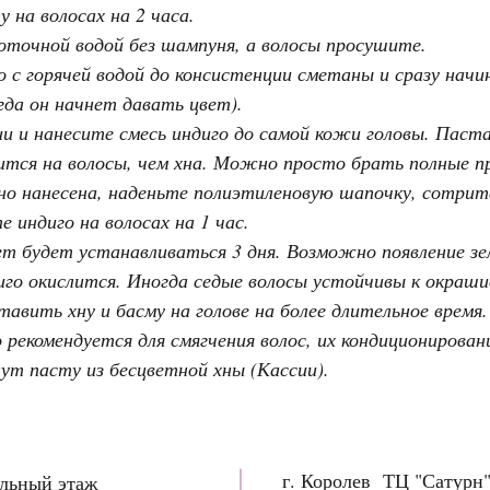
 на волосах на 2 часа.
оточной водой без шампуня, а волосы просушите.
 с горячей водой до консистенции сметаны и сразу начи
гда он начнет давать цвет).
ции и нанесите смесь индиго до самой кожи головы. Паст
ится на волосы, чем хна. Можно просто брать полные 
ьно нанесена, наденьте полиэтиленовую шапочку, сотрит
 индиго на волосах на 1 час.
вет будет устанавливаться 3 дня. Возможно появление з
иго окислится. Иногда седые волосы устойчивы к окраш
авить хну и басму на голове на более длительное время.
 рекомендуется для смягчения волос, их кондиционирован
ут пасту из бесцветной хны (Кассии).
г. Королев ТЦ "Сатурн
ольный этаж