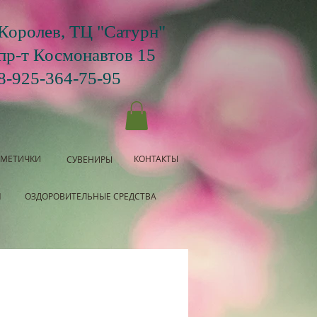
Королев, ТЦ "Сатурн"
пр-т Космонавтов 15
8-925-364-75-95
СМЕТИЧКИ
КОНТАКТЫ
СУВЕНИРЫ
Я
ОЗДОРОВИТЕЛЬНЫЕ СРЕДСТВА