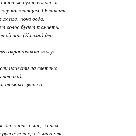
а чистые сухие волосы и
олову полотенцем. Оставить
ех пор, пока вода,
ет волос будет темнеть.
тной хны (Кассии) для
олго окрашивают кожу!
Если нанести на светлые
оттенки).
нки темных цветов:
 выдержите 1 час, затем
усых волос, 1,5 часа для