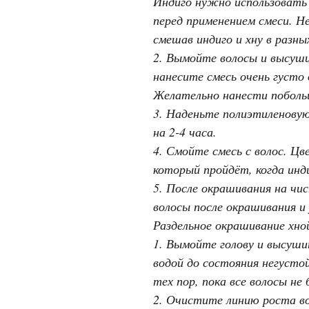
Индиго нужно использовать 
перед применением смеси. Н
смешав индиго и хну в разны
2. Вымойте волосы и высуши
нанесите смесь очень густо
Желательно нанести поболь
3. Наденьте полиэтиленовую
на 2-4 часа.
4. Смойте смесь с волос. Ц
который пройдёт, когда инд
5. После окрашивания на чи
волосы после окрашивания и
Раздельное окрашивание хно
1. Вымойте голову и высуши
водой до состояния негусто
тех пор, пока все волосы н
2. Очистите линию роста в