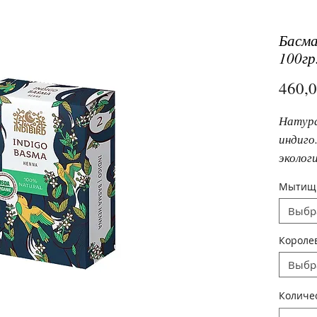
Басма
100гр
460,
Натура
индиго
эколог
Басма,
Мытищ
богаты
Выбр
Короле
Выбр
Количе