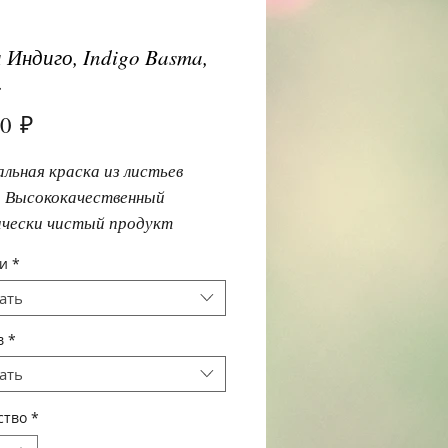
 Индиго, Indigo Basma,
.
Цена
00 ₽
льная краска из листьев
. Высококачественный
ически чистый продукт
 дающий насыщенный и
и
*
й цвет и здоровье волосам.
ать
в
*
ать
ство
*