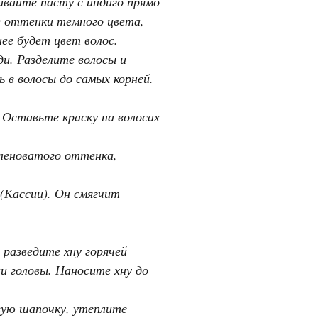
ивайте пасту с индиго прямо
е оттенки темного цвета,
нее будет цвет волос.
и. Разделите волосы и
в волосы до самых корней.
 Оставьте краску на волосах
еленоватого оттенка,
(Кассии). Он смягчит
разведите хну горячей
и головы. Наносите хну до
вую шапочку, утеплите