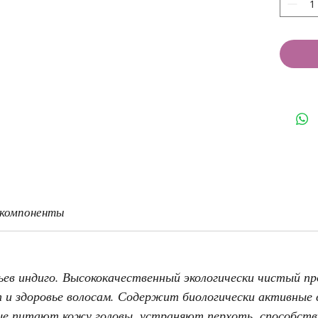
 компоненты
ьев индиго. Высококачественный экологически чистый п
 и здоровье волосам. Содержит биологически активные
ые питают кожу головы, устраняют перхоть, способств