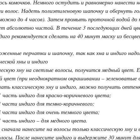
сь комочков. Немного остудить и равномерно нанести н
и волос. Надеть полиэтиленовую шапочку и обернуть г
(можно до 4 часов). Затем промыть проточной водой до т
ет абсолютно чистой. В течение 3 последующих дней цв
диго рекомендуется сделать на 40 минут маску из бесцве
оженные перчатки и шапочку, так как хна и индиго над
еской хны и индиго
ческую хну на светлые волосы, получится медный цвет. 
ий цвет (при неоднократном окрашивании – зеленоватые 
шать классическую хну и индиго, можно получить отте
1 часть индиго для красно-коричневого цвета;
2 части индиго для темно-коричневого;
4 части индиго для очень темного цвета;
1 часть индиго – для медного цвета.
а сначала нанесите на волосы только классическую хну и
лосы. После нанесите индиго и выдержите 30 минут для р