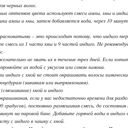
ля черных волос.
дных оттенков цвета используют смеси амлы, хны и индиг
и амлы и хны, затем добавляется вода, через 10 минут
красноватыми – это происходит потому, что индиго те
е смесь из 1 части хны и 9 частей индиго. Не рекоменд
с.
 желательно не мыть их в течение трех дней. Если хоти
 промойте их водой с уксусом или соком лимона.
ли индиго с хной не стоит окрашивать волосы химическ
роцедурам (завивкам или выпрямлениям).
(смешивание) хной и индиго
крашивания, если у вас недостаточно времени для разде
90 градусов), постоянно размешивая смесь, до состояния
минут на паровой бане. Добавьте горячей воды в индиго
сту с индиго в чашку с хной.