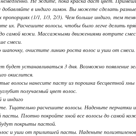
немедленно. Не ждите, пока краска даст цвет. Примеш
е добавляйте в индиго лимон. Вы можете сделать разны
х пропорциях (1/1, 1/3, 2/3). Чем больше индиго, тем тем
те их. Расчешите волосы, чтобы было легче делить пряд
 до самой кожи. Массажными движениями вотрите смесь 
ше смеси.
 шапочку, очистите линию роста волос и уши от смеси.
вет будет устанавливаться 3 дня. Возможно появление з
иго окислится.
стые волосы нанесите пасту из порошка бесцветной хны 
 углубит получаемый цвет волос.
й и индиго
те. Тщательно расчешите волосы. Наденьте перчатки и 
й пасты. Плотно покройте хной все волосы до самой кож
е будут покрыты пастой.
олос и уши от прилипшей пасты. Наденьте полиэтилено