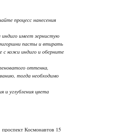
найте процесс нанесения
а индиго имеет зернистую
пригоршни пасты и втирать
е с кожи индиго и оберните
еленоватого оттенка,
иванию, тогда необходимо
ия и углубления цвета
"
проспект Космонавтов 15