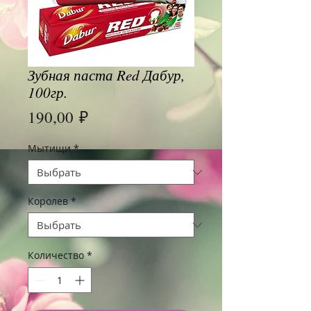
Зубная паста Red Дабур,
100гр.
Цена
190,00 ₽
Мытищи
*
Королев
*
Количество
*