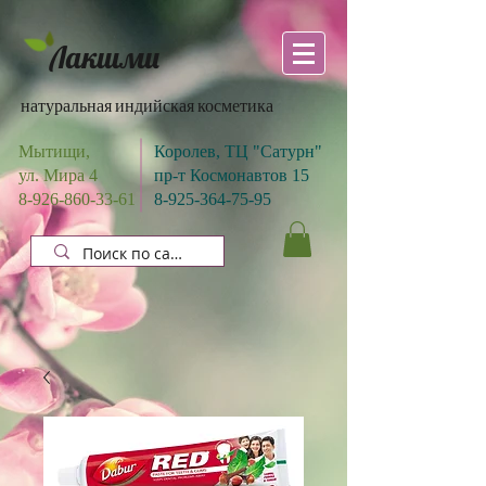
Лакшми
натуральная индийская косметика
Мытищи,
Королев, ТЦ "Сатурн"
ул. Мира 4
пр-т Космонавтов 15
8-926-860-33-61
8-925-364-75-95