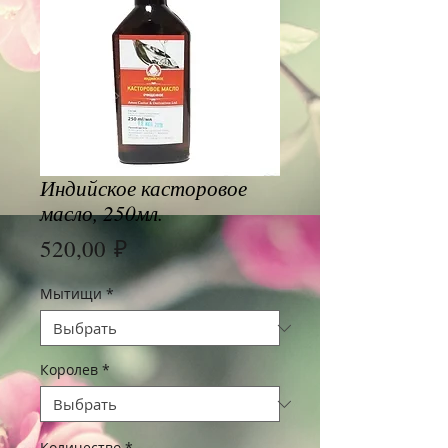
Индийское касторовое
масло, 250мл.
Цена
520,00 ₽
Мытищи
*
Королев
*
Количество
*