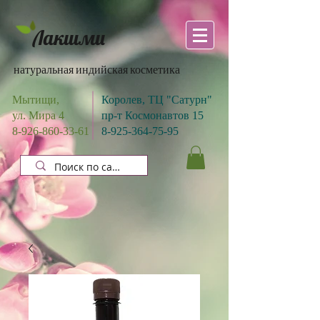
Лакшми
натуральная индийская косметика
Мытищи,
Королев, ТЦ "Сатурн"
ул. Мира 4
пр-т Космонавтов 15
8-926-860-33-61
8-925-364-75-95