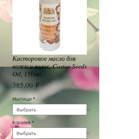
Касторовое масло для
кожи и волос, Castor Seeds
Oil, 150мл.
Цена
385,00 ₽
Мытищи
*
Королев
*