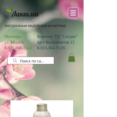
Лакшми
натуральная индийская косметика
Мытищи,
Королев, ТЦ "Сатурн"
ул. Мира 4
пр-т Космонавтов 15
8-926-860-33-61
8-925-364-75-95