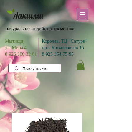
Лакшми
натуральная индийская косметика
Мытищи,
Королев, ТЦ "Сатурн"
ул. Мира 4
пр-т Космонавтов 15
8-926-860-33-61
8-925-364-75-95