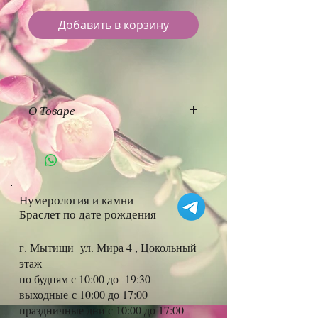
Добавить в корзину
О Товаре
Красный копченый чай
Лапсанг Сушонг
Знаменитый красный чай из
провинции Фуцзянь. В Китае
Нумерология и камни
Браслет по дате рождения
он более известен под
названием Чжень Шань Сяо
г. Мытищи ул. Мира 4 , Цокольный
Чжун (Малый вид с горы
этаж
Чжень), указывающем на
по будням с 10:00 до 19:30
местонахождение чайных
выходные
с 10:00 до 17:00
праздничные дни с 10:00 до 17:00
плантаций. Его история