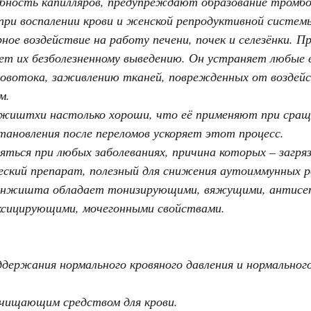
бность капилляров, предупреждают образование тромбо
при воспалении крови и женской репродуктивной систе
ое воздействие на работу печени, почек и селезёнки. П
ует их безболезненному выведению. Он устраняет любые 
ровотока, заживлению тканей, поврежденных от воздейс
м.
иштхи настолько хороши, что её применяют при сращи
тановления после переломов ускоряет этот процесс.
ся при любых заболеваниях, причина которых – загрязн
кий препарат, полезный для снижения аутоиммунных ре
Манжишта обладает тонизирующими, вяжущими, антисе
сицирующими, мочегонными свойствами.
держания нормального кровяного давления и нормальног
чищающим средством для крови.