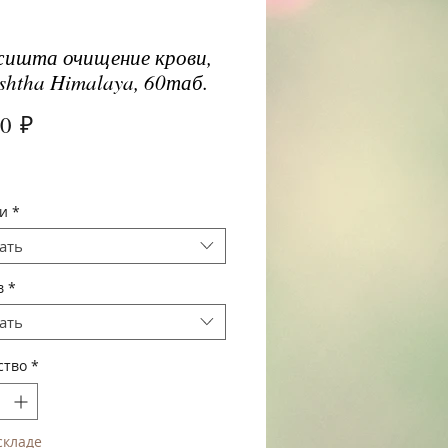
ишта очищение крови,
shtha Himalaya, 60таб.
Цена
00 ₽
и
*
ать
в
*
ать
ство
*
складе