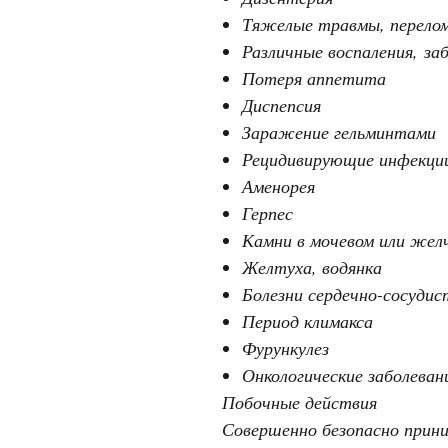
Тяжелые травмы, перелом
Различные воспаления, за
Потеря аппетита
Диспепсия
Заражение гельминтами
Рецидивирующие инфекци
Аменорея
Герпес
Камни в мочевом или жел
Желтуха, водянка
Болезни сердечно-сосуди
Период климакса
Фурункулез
Онкологические заболеван
Побочные действия
Совершенно безопасно прини