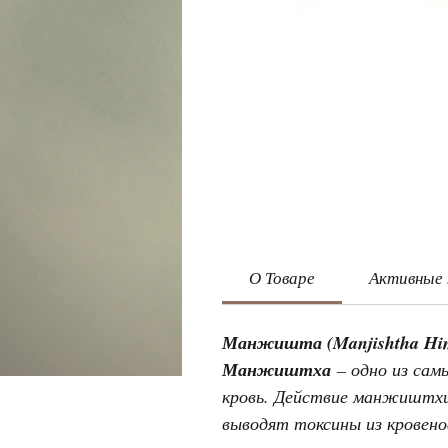
О Товаре
Активные
Манжишта (Manjishtha Hi
Манжиштха
– одно из сам
кровь. Действие манжиштхи 
выводят токсины из кровен