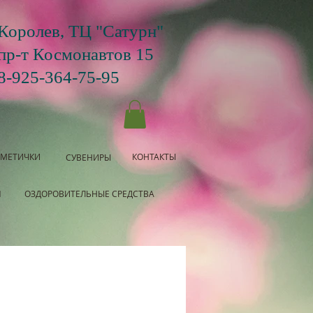
Королев, ТЦ "Сатурн"
пр-т Космонавтов 15
8-925-364-75-95
СМЕТИЧКИ
КОНТАКТЫ
СУВЕНИРЫ
Я
ОЗДОРОВИТЕЛЬНЫЕ СРЕДСТВА