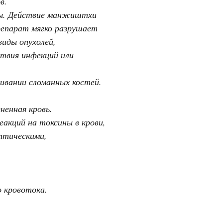
в.
мы. Действие манжиштхи
репарат мягко разрушает
виды опухолей,
твия инфекций или
вании сломанных костей.
енная кровь.
акций на токсины в крови,
птическими,
о кровотока.