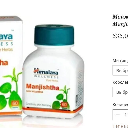
Манж
Manji
535,
Мытищ
Выбр
Короле
Выбр
Количе
Нет на 