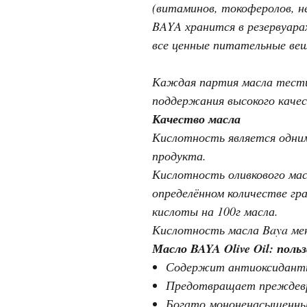
(витаминов, токоферолов, н
BAYA хранится в резервуара
все ценные питательные ве
Каждая партия масла тести
поддержания высокого качес
Качество масла
Кислотность является одним
продукта.
Кислотность оливкового ма
определённом количестве гр
кислоты на 100г масла.
Кислотность масла Baya мен
Масло BAYA Olive Oil: польз
Содержит антиоксиданты 
Предотвращает преждевр
Богато мононенасыщенным