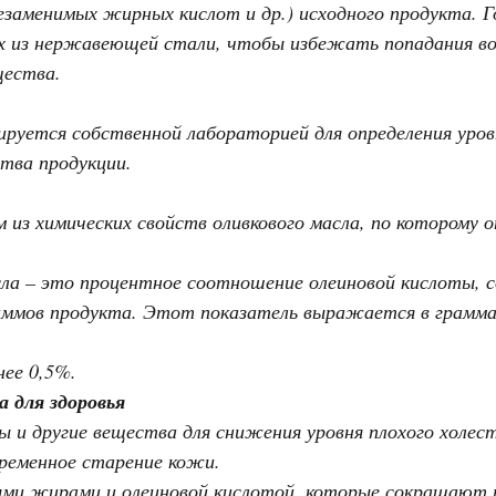
езаменимых жирных кислот и др.) исходного продукта. Г
х из нержавеющей стали, чтобы избежать попадания во
щества.
руется собственной лабораторией для определения уров
тва продукции.
 из химических свойств оливкового масла, по которому 
сла – это процентное соотношение олеиновой кислоты, 
аммов продукта. Этот показатель выражается в грамма
ее 0,5%.
а для здоровья
и другие вещества для снижения уровня плохого холест
еменное старение кожи.
и жирами и олеиновой кислотой, которые сокращают ри