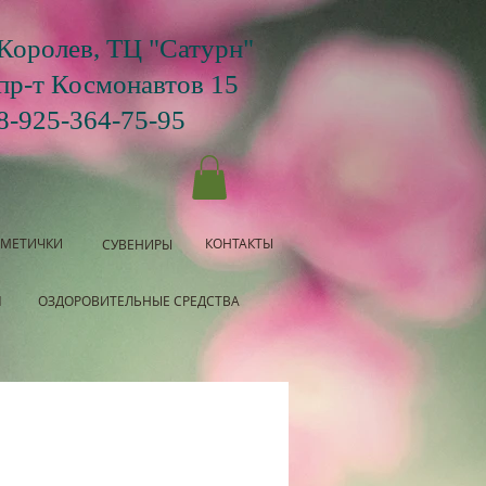
Королев, ТЦ "Сатурн"
пр-т Космонавтов 15
8-925-364-75-95
СМЕТИЧКИ
КОНТАКТЫ
СУВЕНИРЫ
Я
ОЗДОРОВИТЕЛЬНЫЕ СРЕДСТВА