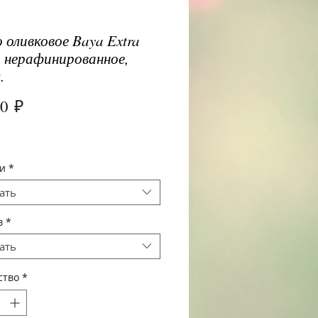
 оливковое Baya Extra
n нерафинированное,
.
Цена
00 ₽
и
*
ать
в
*
ать
ство
*