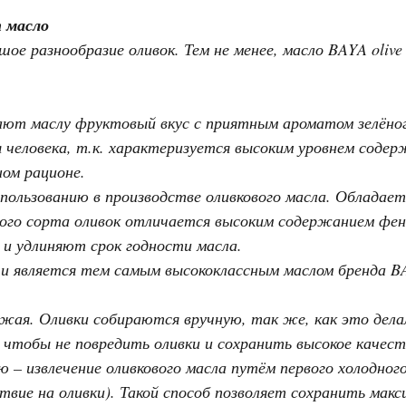
 масло
ое разнообразие оливок. Тем не менее, масло BAYA olive 
ают маслу фруктовый вкус с приятным ароматом зелёног
я человека, т.к. характеризуется высоким уровнем соде
ом рационе.
спользованию в производстве оливкового масла. Обладает
этого сорта оливок отличается высоким содержанием фе
и удлиняют срок годности масла.
 и является тем самым высококлассным маслом бренда B
ожая. Оливки собираются вручную, так же, как это дела
, чтобы не повредить оливки и сохранить высокое качес
 – извлечение оливкового масла путём первого холодно
ствие на оливки). Такой способ позволяет сохранить мак