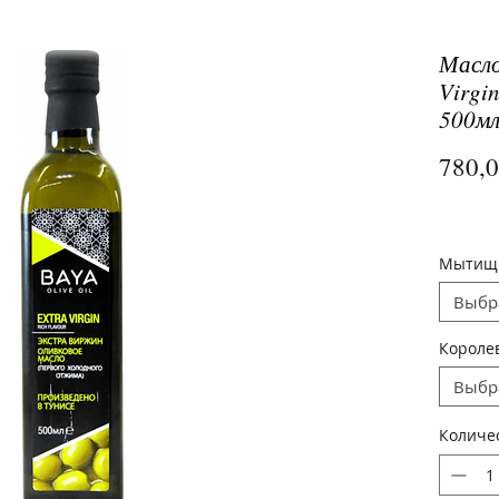
Масло
Virgi
500мл
780,
Мытищ
Выбр
Короле
Выбр
Количе