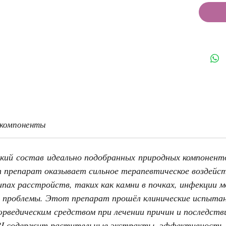
 компоненты
кий состав идеально подобранных природных компоненто
 препарат оказывает сильное терапевтическое воздейст
пах расстройств, таких как камни в почках, инфекции 
проблемы. Этот препарат прошёл клинические испытани
ведическим средством при лечении причин и последств
I содержит растительные экстракты, эффективность 