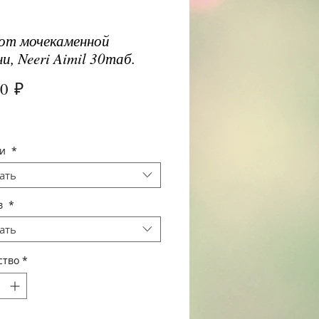
от мочекаменной
ни, Neeri Aimil 30таб.
Цена
00 ₽
щи
*
ать
в
*
ать
ство
*