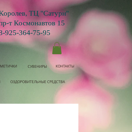
Королев, ТЦ "Сатурн"
пр-т Космонавтов 15
8-925-364-75-95
СМЕТИЧКИ
КОНТАКТЫ
СУВЕНИРЫ
Я
ОЗДОРОВИТЕЛЬНЫЕ СРЕДСТВА