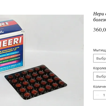
Нери 
болез
360,
Мыти
Выбр
Короле
Выбр
Количе