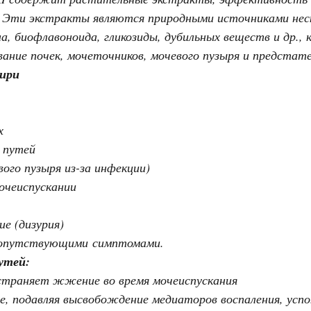
 Эти экстракты являются природными источниками нес
на, биофлавоноида, гликозиды, дубильных веществ и др.
ание почек, мочеточников, мочевого пузыря и предстат
ири
х
 путей
ого пузыря из-за инфекции)
чеиспускании
ие (дизурия)
сопутствующими симптомами.
утей
:
страняет жжение во время мочеиспускания
ие, подавляя высвобождение медиаторов воспаления, ус