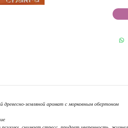
кий древесно-земляной аромат с морковным обертоном
вие
 психику, снимает стресс, придает уверенность, жизне