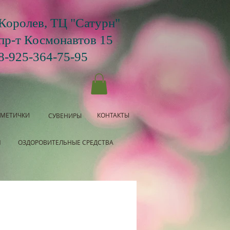
Королев, ТЦ "Сатурн"
пр-т Космонавтов 15
8-925-364-75-95
СМЕТИЧКИ
КОНТАКТЫ
СУВЕНИРЫ
Я
ОЗДОРОВИТЕЛЬНЫЕ СРЕДСТВА