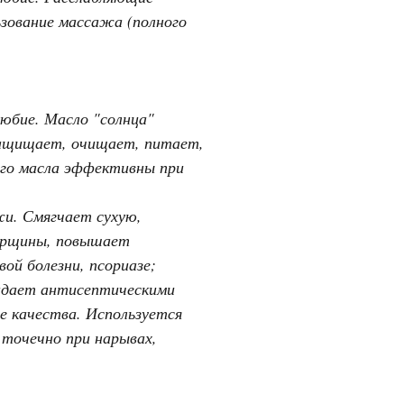
ьзование массажа (полного
любие. Масло "солнца"
 Защищает, очищает, питает,
ого масла эффективны при
жи. Смягчает сухую,
орщины, повышает
ой болезни, псориазе;
ладает антисептическими
е качества. Используется
 точечно при нарывах,