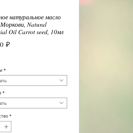
ое натуральное масло
 Моркови, Natural
ial Oil Carrot seed, 10мл
Цена
00 ₽
и
*
ать
в
*
ать
ство
*