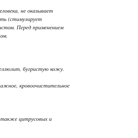
еловека, не оказывает
ать (стимулирует
истом. Перед применением
ом.
 целлюлит, бугристую кожу.
ренажное, кровоочистительное
 а также цитрусовых и