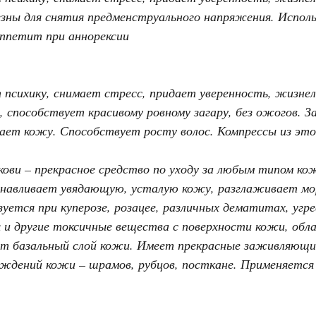
езны для снятия предменструального напряжения. Испол
ппетит при аннорексии
 психику, снимает стресс, придает уверенность, жизне
, способствует красивому ровному загару, без ожогов.
ает кожу. Способствует росту волос. Компрессы из эт
.
кови – прекрасное средство по уходу за любым типом ко
анавливает увядающую, усталую кожу, разглаживает м
ется при куперозе, розацее, различных дематитах, угрев
 и другие токсичные вещества с поверхности кожи, об
ет базальный слой кожи. Имеет прекрасные заживляющи
еждений кожи – шрамов, рубцов, посткане. Применяется