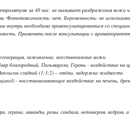
петролятуме за 48 час. не вызывает раздражения кожи ч
ия. Фототоксичность: нет. Беременность: не использов
ии внутрь необходимо проконсультироваться со специал
имость. Применять после консультации с ароматерапевт
регенерация, заживление, восстановление кожи
, Лавр благородный, Пальмароза, Герань - воздействие на
Апельсин сладкий (1:3:2) – отёки, задержка жидкости
thujanol) - восстанавливающее воздействие на печень, д
ра, герани, лаванды, розы, сандала, ветивером, кедром,