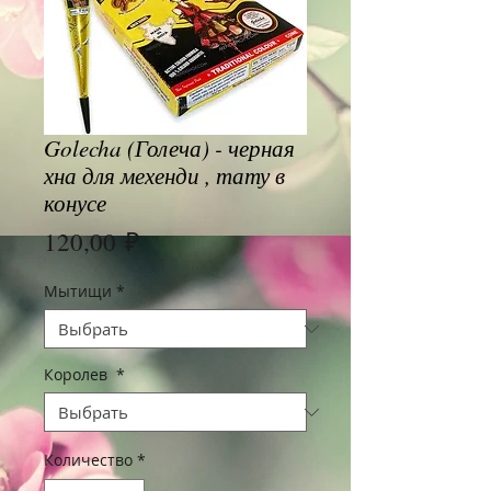
Golecha (Голеча) - черная
хна для мехенди , тату в
конусе
Цена
120,00 ₽
Мытищи
*
Королев
*
Количество
*