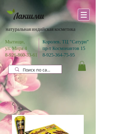
Лакшми
натуральная индийская косметика
Мытищи,
Королев, ТЦ "Сатурн"
ул. Мира 4
пр-т Космонавтов 15
8-926-860-33-61
8-925-364-75-95